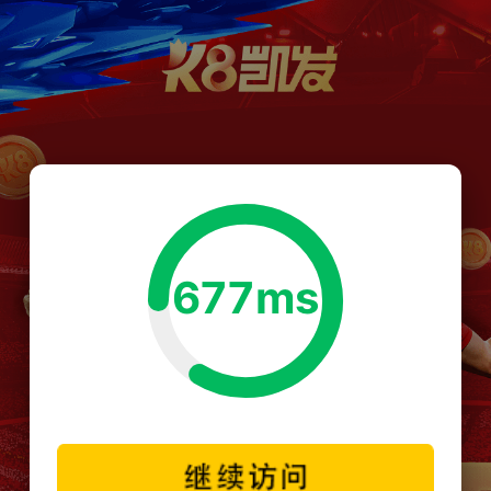
677ms